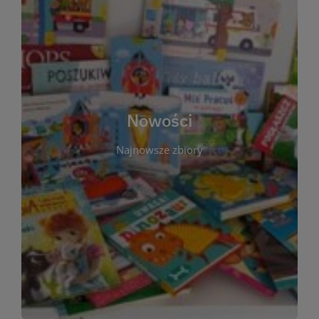
W tej sekcji prezentujemy najnowsze książki,
audiobooki oraz filmy, które właśnie trafiły do
zbiorów Miejskiej Biblioteki Publicznej w
Starachowicach. Regularnie aktualizujemy listę,
aby Czytelnicy mogli na bieżąco odkrywać świeże
Nowości
tytuły i najciekawsze premiery wydawnicze. Każda
pozycja opatrzona jest krótkim opisem i
Najnowsze zbiory
informacją o dostępności w katalogu. Zachęcamy
do częstych odwiedzin – nowości pojawiają się
niemal każdego tygodnia! Dzięki tej zakładce
zawsze będziesz wiedzieć, co warto przeczytać
jako pierwsze.
WIĘCEJ