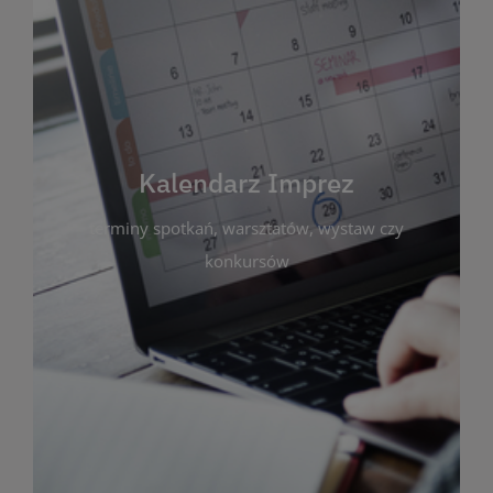
Kalendarz Imprez
Zakładka ta gromadzi wszystkie planowane
wydarzenia kulturalne i edukacyjne organizowane
przez bibliotekę. Możesz tu sprawdzić terminy
spotkań, warsztatów, wystaw czy konkursów.
Kalendarz Imprez
Dzięki przejrzystemu kalendarzowi łatwo
terminy spotkań, warsztatów, wystaw czy
zaplanujesz udział w interesujących Cię
wydarzeniach. Aktualizujemy harmonogram na
konkursów
bieżąco, by zawsze był zgodny z planem pracy
biblioteki. Zapraszamy do śledzenia i uczestnictwa
w życiu kulturalnym miasta!
WIĘCEJ