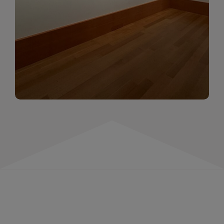
momentów. Zapraszamy do obejrzenia,
wspominania i inspirowania się!
WIĘCEJ