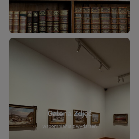
Katalog Zbiorów
Galeria Zdjęć
W galerii prezentujemy fotograficzne
wspomnienia z wydarzeń, spotkań i projektów
realizowanych przez bibliotekę. To miejsce, w
którym można zobaczyć, jak żyje nasza biblioteka
Galeria Zdjęć
i jej społeczność. Zdjęcia dokumentują zarówno
uroczyste chwile, jak i codzienne aktywności
wspomnienia z wydarzeń
czytelników. Regularnie dodajemy nowe galerie,
by każdy mógł powrócić do wyjątkowych