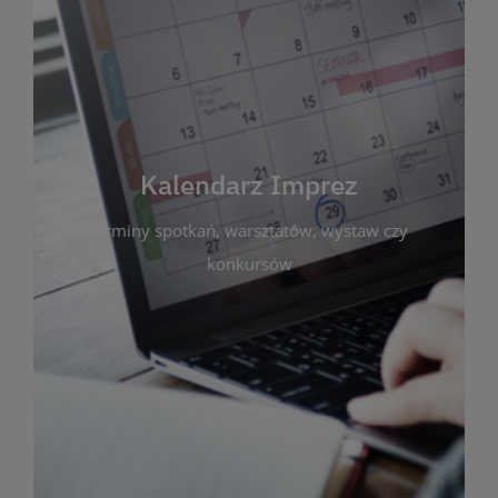
Kalendarz Imprez
Zakładka ta gromadzi wszystkie planowane
wydarzenia kulturalne i edukacyjne organizowane
przez bibliotekę. Możesz tu sprawdzić terminy
spotkań, warsztatów, wystaw czy konkursów.
Kalendarz Imprez
Dzięki przejrzystemu kalendarzowi łatwo
terminy spotkań, warsztatów, wystaw czy
zaplanujesz udział w interesujących Cię
wydarzeniach. Aktualizujemy harmonogram na
konkursów
bieżąco, by zawsze był zgodny z planem pracy
biblioteki. Zapraszamy do śledzenia i uczestnictwa
w życiu kulturalnym miasta!
WIĘCEJ