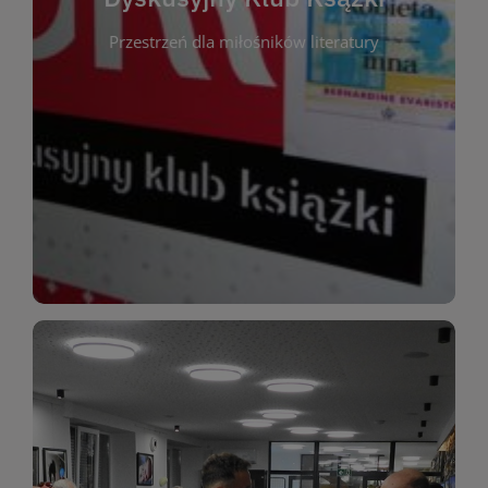
okazja do inspirującej dyskusji, wymiany
Przestrzeń dla miłośników literatury
różnych gatunków literackich. Każde spotkanie to
regularnie, by rozmawiać o wybranych tytułach z
opiniami i emocjami po lekturze. Spotykamy się
miłośników literatury, którzy lubią dzielić się
Dyskusyjny Klub Książki to przestrzeń dla
Dyskusyjny Klub Ksążki
WIĘCEJ
miłośników estetycznych doznań!