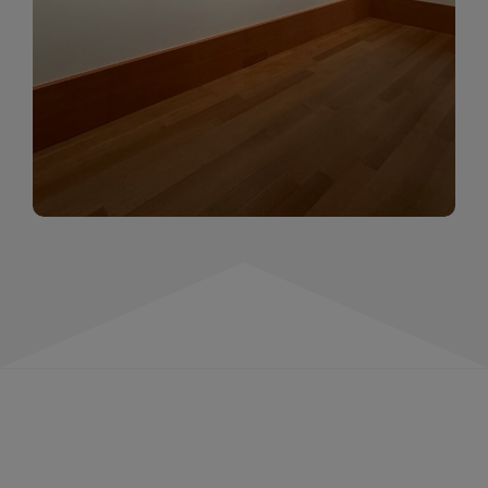
momentów. Zapraszamy do obejrzenia,
wspominania i inspirowania się!
WIĘCEJ