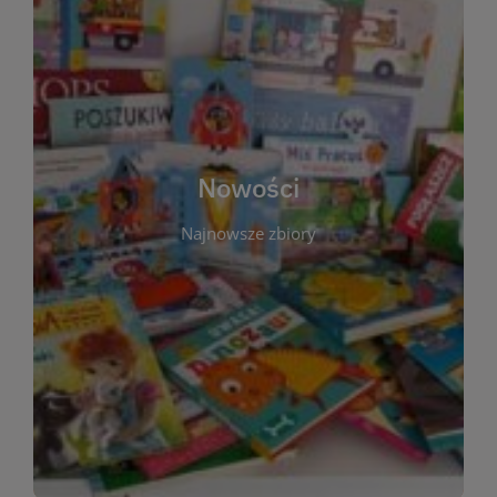
W tej sekcji prezentujemy najnowsze książki,
audiobooki oraz filmy, które właśnie trafiły do
zbiorów Miejskiej Biblioteki Publicznej w
Starachowicach. Regularnie aktualizujemy listę,
aby Czytelnicy mogli na bieżąco odkrywać świeże
Nowości
tytuły i najciekawsze premiery wydawnicze. Każda
pozycja opatrzona jest krótkim opisem i
Najnowsze zbiory
informacją o dostępności w katalogu. Zachęcamy
do częstych odwiedzin – nowości pojawiają się
niemal każdego tygodnia! Dzięki tej zakładce
zawsze będziesz wiedzieć, co warto przeczytać
jako pierwsze.
WIĘCEJ