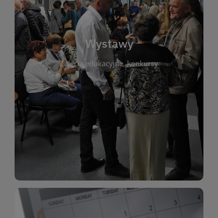
biblioteki. Serdecznie zapraszamy wszystkich
do kontaktu z kulturą i sztuką w przestrzeni
artystyczne. Każda wystawa to wyjątkowa okazja
Wystawy
malarstwo, fotografię, rękodzieło i inne formy
Zajęcia edukacyjne, konkursy
poprzednich lat. Prezentowane prace obejmują
ekspozycjach oraz archiwum wystaw z
W tej sekcji znajdziesz informacje o aktualnych
sztukę lokalnych twórców, jak i zbiory tematyczne.
Biblioteka organizuje prezentujące zarówno
Wystawy