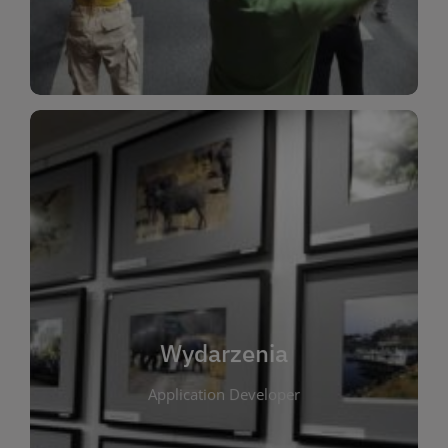
Dla Dzieci
Wydarzenia
W tej zakładce publikujemy informacje o
wszystkich wydarzeniach organizowanych przez
bibliotekę. Znajdziesz tu zapowiedzi spotkań
autorskich, warsztatów, prelekcji i zajęć
tematycznych dla różnych grup wiekowych. Każde
Wydarzenia
wydarzenie ma na celu promowanie kultury
Application Developer
czytelniczej oraz integrację społeczności lokalnej.
Dzięki kalendarzowi wydarzeń możesz łatwo
zaplanować udział w interesujących spotkaniach.