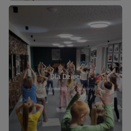
WIĘCEJ
świata literatury!
Zapraszamy do wspólnej zabawy i odkrywania
rozbudzać miłość do książek od najmłodszych lat.
kącik do wspólnego czytania. Pragniemy
Dla Dzieci
opowiadań i lektur szkolnych, a także przyjazny
Zajęcia edukacyjne, konkursy
dzieci. Biblioteka oferuje bogaty wybór bajek,
plastycznych i spotkaniach z autorami książek dla
informacje o zajęciach edukacyjnych, konkursach
czytelnikach i ich rodzicach. Znajdziesz tu
To miejsce stworzone z myślą o najmłodszych