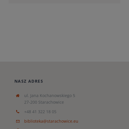
NASZ ADRES
ul. Jana Kochanowskiego 5
27-200 Starachowice
+48 41 322 18 05
biblioteka@starachowice.eu