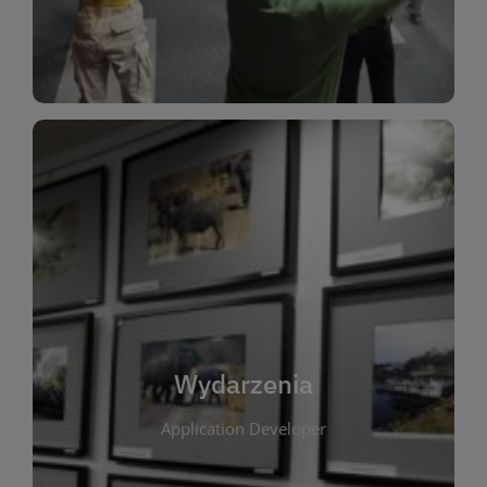
Dla Dzieci
Wydarzenia
W tej zakładce publikujemy informacje o
wszystkich wydarzeniach organizowanych przez
bibliotekę. Znajdziesz tu zapowiedzi spotkań
autorskich, warsztatów, prelekcji i zajęć
tematycznych dla różnych grup wiekowych. Każde
Wydarzenia
wydarzenie ma na celu promowanie kultury
Application Developer
czytelniczej oraz integrację społeczności lokalnej.
Dzięki kalendarzowi wydarzeń możesz łatwo
zaplanować udział w interesujących spotkaniach.