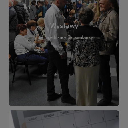
biblioteki. Serdecznie zapraszamy wszystkich
do kontaktu z kulturą i sztuką w przestrzeni
artystyczne. Każda wystawa to wyjątkowa okazja
Wystawy
malarstwo, fotografię, rękodzieło i inne formy
Zajęcia edukacyjne, konkursy
poprzednich lat. Prezentowane prace obejmują
ekspozycjach oraz archiwum wystaw z
W tej sekcji znajdziesz informacje o aktualnych
sztukę lokalnych twórców, jak i zbiory tematyczne.
Biblioteka organizuje prezentujące zarówno
Wystawy