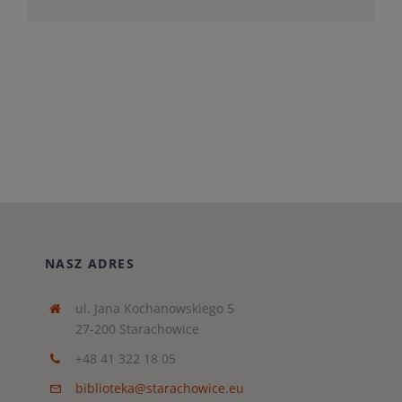
NASZ ADRES
ul. Jana Kochanowskiego 5
27-200 Starachowice
+48 41 322 18 05
biblioteka@starachowice.eu