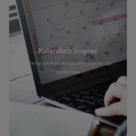
Kalendarz Imprez
Zakładka ta gromadzi wszystkie planowane
wydarzenia kulturalne i edukacyjne organizowane
przez bibliotekę. Możesz tu sprawdzić terminy
spotkań, warsztatów, wystaw czy konkursów.
Kalendarz Imprez
Dzięki przejrzystemu kalendarzowi łatwo
terminy spotkań, warsztatów, wystaw czy
zaplanujesz udział w interesujących Cię
wydarzeniach. Aktualizujemy harmonogram na
konkursów
bieżąco, by zawsze był zgodny z planem pracy
biblioteki. Zapraszamy do śledzenia i uczestnictwa
w życiu kulturalnym miasta!
WIĘCEJ