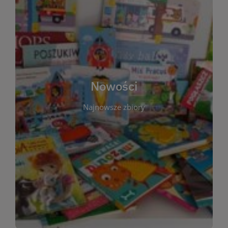
W tej sekcji prezentujemy najnowsze książki,
audiobooki oraz filmy, które właśnie trafiły do
zbiorów Miejskiej Biblioteki Publicznej w
Starachowicach. Regularnie aktualizujemy listę,
aby Czytelnicy mogli na bieżąco odkrywać świeże
Nowości
tytuły i najciekawsze premiery wydawnicze. Każda
pozycja opatrzona jest krótkim opisem i
Najnowsze zbiory
informacją o dostępności w katalogu. Zachęcamy
do częstych odwiedzin – nowości pojawiają się
niemal każdego tygodnia! Dzięki tej zakładce
zawsze będziesz wiedzieć, co warto przeczytać
jako pierwsze.
WIĘCEJ