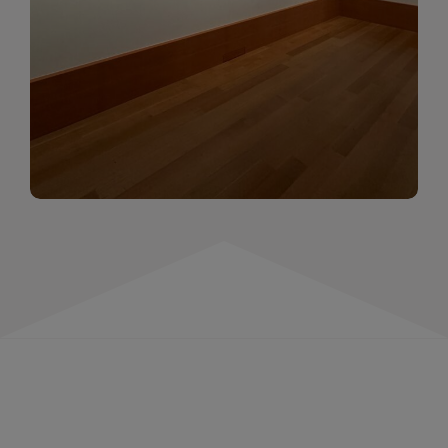
momentów. Zapraszamy do obejrzenia,
wspominania i inspirowania się!
WIĘCEJ