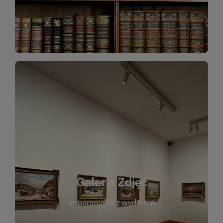
Katalog Zbiorów
Galeria Zdjęć
W galerii prezentujemy fotograficzne
wspomnienia z wydarzeń, spotkań i projektów
realizowanych przez bibliotekę. To miejsce, w
którym można zobaczyć, jak żyje nasza biblioteka
Galeria Zdjęć
i jej społeczność. Zdjęcia dokumentują zarówno
uroczyste chwile, jak i codzienne aktywności
wspomnienia z wydarzeń
czytelników. Regularnie dodajemy nowe galerie,
by każdy mógł powrócić do wyjątkowych