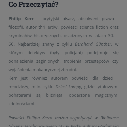
Co Przeczytać?
Philip Kerr
– brytyjski pisarz, absolwent prawa i
filozofii, autor thrillerów, powieści science fiction oraz
kryminałów historycznych, osadzonych w latach 30. –
60. Najbardziej znany z cyklu
Bernhard Günther
, w
którym detektyw (były policjant) podejmuje się
odnalezienia zaginionych, tropienia przestępców czy
wyjaśnienia makabrycznej zbrodni.
Kerr jest również autorem powieści dla dzieci i
młodzieży, m.in. cyklu
Dzieci Lampy
, gdzie tytułowymi
bohaterami są bliźnięta, obdarzone magicznymi
zdolnościami.
Powieści Philipa Kerra można wypożyczyć w Bibliotece
Głównej (Kochanowskiego 5) i w Parku Kultury (Radomska