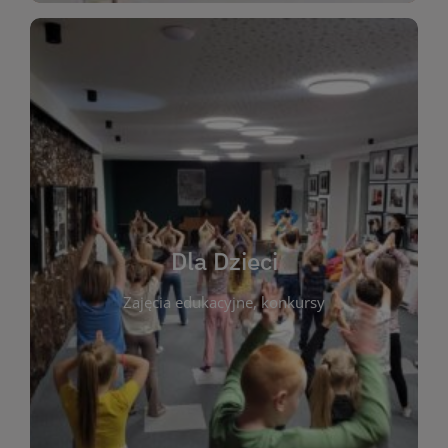
WIĘCEJ
świata literatury!
Zapraszamy do wspólnej zabawy i odkrywania
rozbudzać miłość do książek od najmłodszych lat.
kącik do wspólnego czytania. Pragniemy
Dla Dzieci
opowiadań i lektur szkolnych, a także przyjazny
Zajęcia edukacyjne, konkursy
dzieci. Biblioteka oferuje bogaty wybór bajek,
plastycznych i spotkaniach z autorami książek dla
informacje o zajęciach edukacyjnych, konkursach
czytelnikach i ich rodzicach. Znajdziesz tu
To miejsce stworzone z myślą o najmłodszych