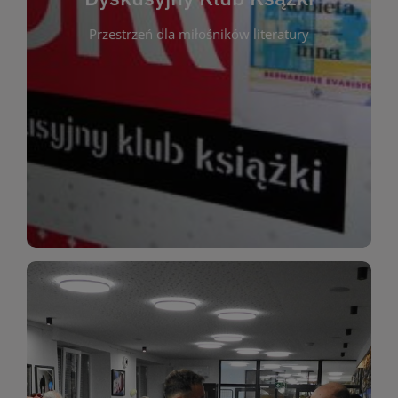
okazja do inspirującej dyskusji, wymiany
Przestrzeń dla miłośników literatury
różnych gatunków literackich. Każde spotkanie to
regularnie, by rozmawiać o wybranych tytułach z
opiniami i emocjami po lekturze. Spotykamy się
miłośników literatury, którzy lubią dzielić się
Dyskusyjny Klub Książki to przestrzeń dla
Dyskusyjny Klub Ksążki
WIĘCEJ
miłośników estetycznych doznań!