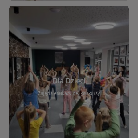
WIĘCEJ
świata literatury!
Zapraszamy do wspólnej zabawy i odkrywania
rozbudzać miłość do książek od najmłodszych lat.
kącik do wspólnego czytania. Pragniemy
Dla Dzieci
opowiadań i lektur szkolnych, a także przyjazny
Zajęcia edukacyjne, konkursy
dzieci. Biblioteka oferuje bogaty wybór bajek,
plastycznych i spotkaniach z autorami książek dla
informacje o zajęciach edukacyjnych, konkursach
czytelnikach i ich rodzicach. Znajdziesz tu
To miejsce stworzone z myślą o najmłodszych