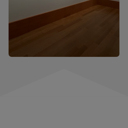
momentów. Zapraszamy do obejrzenia,
wspominania i inspirowania się!
WIĘCEJ