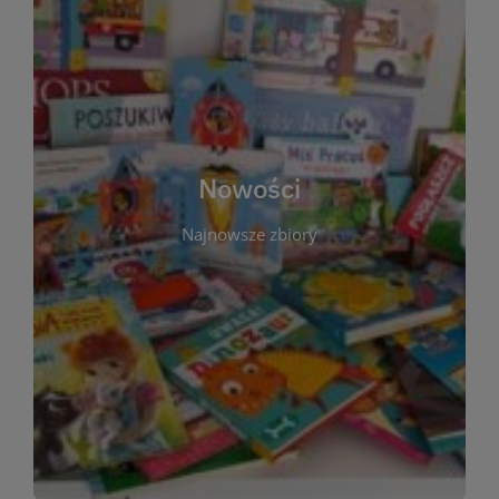
W tej sekcji prezentujemy najnowsze książki,
audiobooki oraz filmy, które właśnie trafiły do
zbiorów Miejskiej Biblioteki Publicznej w
Starachowicach. Regularnie aktualizujemy listę,
aby Czytelnicy mogli na bieżąco odkrywać świeże
Nowości
tytuły i najciekawsze premiery wydawnicze. Każda
pozycja opatrzona jest krótkim opisem i
Najnowsze zbiory
informacją o dostępności w katalogu. Zachęcamy
do częstych odwiedzin – nowości pojawiają się
niemal każdego tygodnia! Dzięki tej zakładce
zawsze będziesz wiedzieć, co warto przeczytać
jako pierwsze.
WIĘCEJ