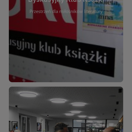
okazja do inspirującej dyskusji, wymiany
Przestrzeń dla miłośników literatury
różnych gatunków literackich. Każde spotkanie to
regularnie, by rozmawiać o wybranych tytułach z
opiniami i emocjami po lekturze. Spotykamy się
miłośników literatury, którzy lubią dzielić się
Dyskusyjny Klub Książki to przestrzeń dla
Dyskusyjny Klub Ksążki
WIĘCEJ
miłośników estetycznych doznań!