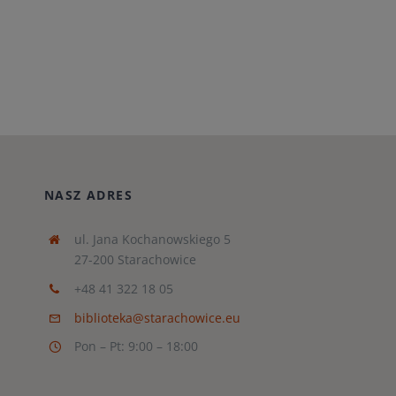
NASZ ADRES
ul. Jana Kochanowskiego 5
27-200 Starachowice
+48 41 322 18 05
biblioteka@starachowice.eu
Pon – Pt: 9:00 – 18:00