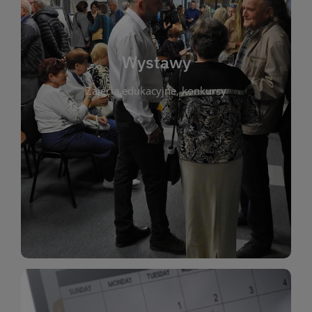
biblioteki. Serdecznie zapraszamy wszystkich
do kontaktu z kulturą i sztuką w przestrzeni
artystyczne. Każda wystawa to wyjątkowa okazja
Wystawy
malarstwo, fotografię, rękodzieło i inne formy
Zajęcia edukacyjne, konkursy
poprzednich lat. Prezentowane prace obejmują
ekspozycjach oraz archiwum wystaw z
W tej sekcji znajdziesz informacje o aktualnych
sztukę lokalnych twórców, jak i zbiory tematyczne.
Biblioteka organizuje prezentujące zarówno
Wystawy