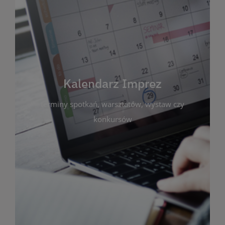
Kalendarz Imprez
Zakładka ta gromadzi wszystkie planowane
wydarzenia kulturalne i edukacyjne organizowane
przez bibliotekę. Możesz tu sprawdzić terminy
spotkań, warsztatów, wystaw czy konkursów.
Kalendarz Imprez
Dzięki przejrzystemu kalendarzowi łatwo
terminy spotkań, warsztatów, wystaw czy
zaplanujesz udział w interesujących Cię
wydarzeniach. Aktualizujemy harmonogram na
konkursów
bieżąco, by zawsze był zgodny z planem pracy
biblioteki. Zapraszamy do śledzenia i uczestnictwa
w życiu kulturalnym miasta!
WIĘCEJ