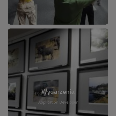
Dla Dzieci
Wydarzenia
W tej zakładce publikujemy informacje o
wszystkich wydarzeniach organizowanych przez
bibliotekę. Znajdziesz tu zapowiedzi spotkań
autorskich, warsztatów, prelekcji i zajęć
tematycznych dla różnych grup wiekowych. Każde
Wydarzenia
wydarzenie ma na celu promowanie kultury
Application Developer
czytelniczej oraz integrację społeczności lokalnej.
Dzięki kalendarzowi wydarzeń możesz łatwo
zaplanować udział w interesujących spotkaniach.