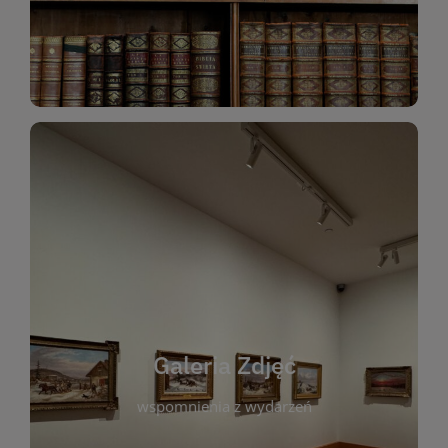
Katalog Zbiorów
Galeria Zdjęć
W galerii prezentujemy fotograficzne
wspomnienia z wydarzeń, spotkań i projektów
realizowanych przez bibliotekę. To miejsce, w
którym można zobaczyć, jak żyje nasza biblioteka
Galeria Zdjęć
i jej społeczność. Zdjęcia dokumentują zarówno
uroczyste chwile, jak i codzienne aktywności
wspomnienia z wydarzeń
czytelników. Regularnie dodajemy nowe galerie,
by każdy mógł powrócić do wyjątkowych