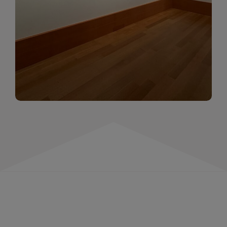
momentów. Zapraszamy do obejrzenia,
wspominania i inspirowania się!
WIĘCEJ