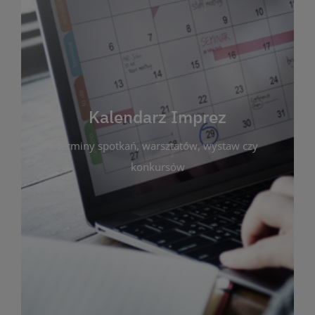
Kalendarz Imprez
Zakładka ta gromadzi wszystkie planowane
wydarzenia kulturalne i edukacyjne organizowane
przez bibliotekę. Możesz tu sprawdzić terminy
spotkań, warsztatów, wystaw czy konkursów.
Kalendarz Imprez
Dzięki przejrzystemu kalendarzowi łatwo
terminy spotkań, warsztatów, wystaw czy
zaplanujesz udział w interesujących Cię
wydarzeniach. Aktualizujemy harmonogram na
konkursów
bieżąco, by zawsze był zgodny z planem pracy
biblioteki. Zapraszamy do śledzenia i uczestnictwa
w życiu kulturalnym miasta!
WIĘCEJ