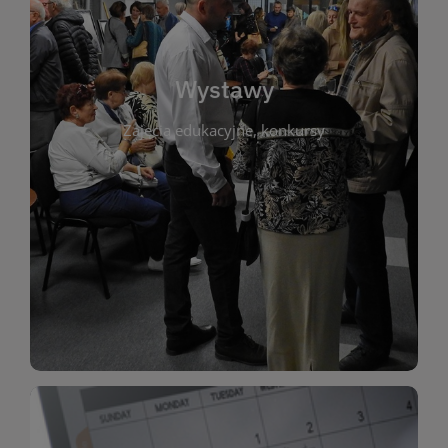
biblioteki. Serdecznie zapraszamy wszystkich
do kontaktu z kulturą i sztuką w przestrzeni
artystyczne. Każda wystawa to wyjątkowa okazja
Wystawy
malarstwo, fotografię, rękodzieło i inne formy
Zajęcia edukacyjne, konkursy
poprzednich lat. Prezentowane prace obejmują
ekspozycjach oraz archiwum wystaw z
W tej sekcji znajdziesz informacje o aktualnych
sztukę lokalnych twórców, jak i zbiory tematyczne.
Biblioteka organizuje prezentujące zarówno
Wystawy