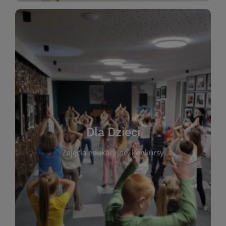
WIĘCEJ
świata literatury!
Zapraszamy do wspólnej zabawy i odkrywania
rozbudzać miłość do książek od najmłodszych lat.
kącik do wspólnego czytania. Pragniemy
Dla Dzieci
opowiadań i lektur szkolnych, a także przyjazny
Zajęcia edukacyjne, konkursy
dzieci. Biblioteka oferuje bogaty wybór bajek,
plastycznych i spotkaniach z autorami książek dla
informacje o zajęciach edukacyjnych, konkursach
czytelnikach i ich rodzicach. Znajdziesz tu
To miejsce stworzone z myślą o najmłodszych