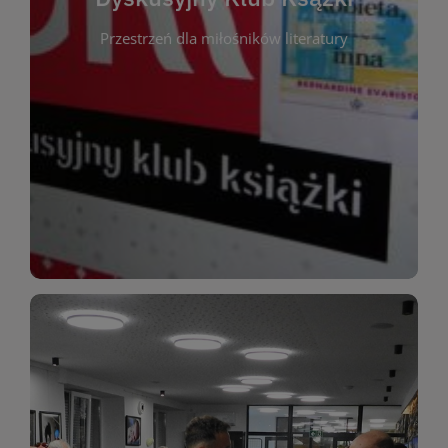
okazja do inspirującej dyskusji, wymiany
Przestrzeń dla miłośników literatury
różnych gatunków literackich. Każde spotkanie to
regularnie, by rozmawiać o wybranych tytułach z
opiniami i emocjami po lekturze. Spotykamy się
miłośników literatury, którzy lubią dzielić się
Dyskusyjny Klub Książki to przestrzeń dla
Dyskusyjny Klub Ksążki
WIĘCEJ
miłośników estetycznych doznań!