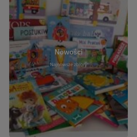
W tej sekcji prezentujemy najnowsze książki,
audiobooki oraz filmy, które właśnie trafiły do
zbiorów Miejskiej Biblioteki Publicznej w
Starachowicach. Regularnie aktualizujemy listę,
aby Czytelnicy mogli na bieżąco odkrywać świeże
Nowości
tytuły i najciekawsze premiery wydawnicze. Każda
pozycja opatrzona jest krótkim opisem i
Najnowsze zbiory
informacją o dostępności w katalogu. Zachęcamy
do częstych odwiedzin – nowości pojawiają się
niemal każdego tygodnia! Dzięki tej zakładce
zawsze będziesz wiedzieć, co warto przeczytać
jako pierwsze.
WIĘCEJ