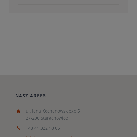
NASZ ADRES
ul. Jana Kochanowskiego 5
27-200 Starachowice
+48 41 322 18 05