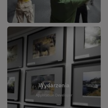
Dla Dzieci
Wydarzenia
W tej zakładce publikujemy informacje o
wszystkich wydarzeniach organizowanych przez
bibliotekę. Znajdziesz tu zapowiedzi spotkań
autorskich, warsztatów, prelekcji i zajęć
tematycznych dla różnych grup wiekowych. Każde
Wydarzenia
wydarzenie ma na celu promowanie kultury
Application Developer
czytelniczej oraz integrację społeczności lokalnej.
Dzięki kalendarzowi wydarzeń możesz łatwo
zaplanować udział w interesujących spotkaniach.