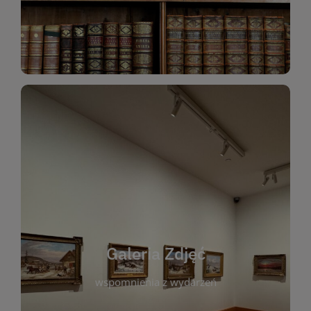
Katalog Zbiorów
Galeria Zdjęć
W galerii prezentujemy fotograficzne
wspomnienia z wydarzeń, spotkań i projektów
realizowanych przez bibliotekę. To miejsce, w
którym można zobaczyć, jak żyje nasza biblioteka
Galeria Zdjęć
i jej społeczność. Zdjęcia dokumentują zarówno
uroczyste chwile, jak i codzienne aktywności
wspomnienia z wydarzeń
czytelników. Regularnie dodajemy nowe galerie,
by każdy mógł powrócić do wyjątkowych