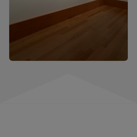
momentów. Zapraszamy do obejrzenia,
wspominania i inspirowania się!
WIĘCEJ