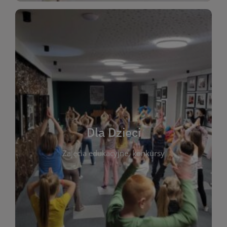
WIĘCEJ
świata literatury!
Zapraszamy do wspólnej zabawy i odkrywania
rozbudzać miłość do książek od najmłodszych lat.
kącik do wspólnego czytania. Pragniemy
Dla Dzieci
opowiadań i lektur szkolnych, a także przyjazny
Zajęcia edukacyjne, konkursy
dzieci. Biblioteka oferuje bogaty wybór bajek,
plastycznych i spotkaniach z autorami książek dla
informacje o zajęciach edukacyjnych, konkursach
czytelnikach i ich rodzicach. Znajdziesz tu
To miejsce stworzone z myślą o najmłodszych