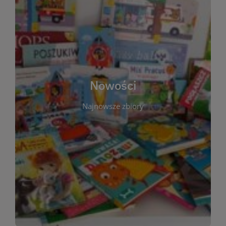
W tej sekcji prezentujemy najnowsze książki,
audiobooki oraz filmy, które właśnie trafiły do
zbiorów Miejskiej Biblioteki Publicznej w
Starachowicach. Regularnie aktualizujemy listę,
aby Czytelnicy mogli na bieżąco odkrywać świeże
Nowości
tytuły i najciekawsze premiery wydawnicze. Każda
pozycja opatrzona jest krótkim opisem i
Najnowsze zbiory
informacją o dostępności w katalogu. Zachęcamy
do częstych odwiedzin – nowości pojawiają się
niemal każdego tygodnia! Dzięki tej zakładce
zawsze będziesz wiedzieć, co warto przeczytać
jako pierwsze.
WIĘCEJ