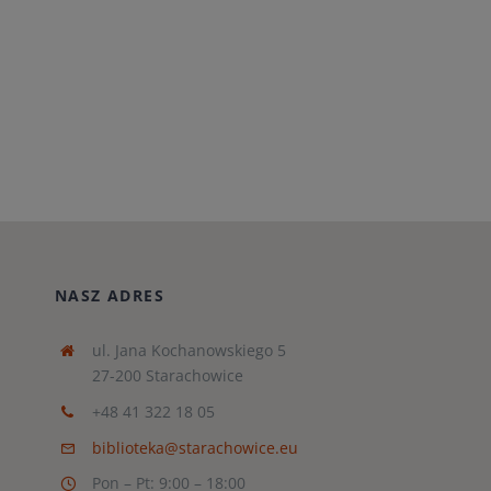
NASZ ADRES
ul. Jana Kochanowskiego 5
27-200 Starachowice
+48 41 322 18 05
biblioteka@starachowice.eu
Pon – Pt: 9:00 – 18:00