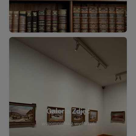
Katalog Zbiorów
Galeria Zdjęć
W galerii prezentujemy fotograficzne
wspomnienia z wydarzeń, spotkań i projektów
realizowanych przez bibliotekę. To miejsce, w
którym można zobaczyć, jak żyje nasza biblioteka
Galeria Zdjęć
i jej społeczność. Zdjęcia dokumentują zarówno
uroczyste chwile, jak i codzienne aktywności
wspomnienia z wydarzeń
czytelników. Regularnie dodajemy nowe galerie,
by każdy mógł powrócić do wyjątkowych