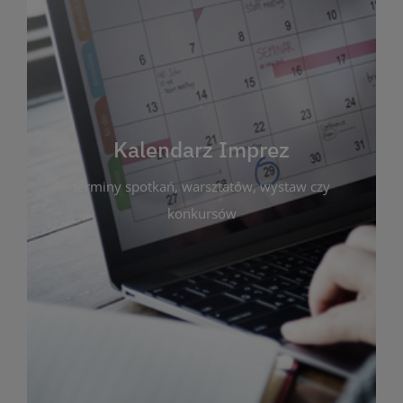
Kalendarz Imprez
Zakładka ta gromadzi wszystkie planowane
wydarzenia kulturalne i edukacyjne organizowane
przez bibliotekę. Możesz tu sprawdzić terminy
spotkań, warsztatów, wystaw czy konkursów.
Kalendarz Imprez
Dzięki przejrzystemu kalendarzowi łatwo
terminy spotkań, warsztatów, wystaw czy
zaplanujesz udział w interesujących Cię
wydarzeniach. Aktualizujemy harmonogram na
konkursów
bieżąco, by zawsze był zgodny z planem pracy
biblioteki. Zapraszamy do śledzenia i uczestnictwa
w życiu kulturalnym miasta!
WIĘCEJ