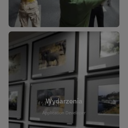
Dla Dzieci
Wydarzenia
W tej zakładce publikujemy informacje o
wszystkich wydarzeniach organizowanych przez
bibliotekę. Znajdziesz tu zapowiedzi spotkań
autorskich, warsztatów, prelekcji i zajęć
tematycznych dla różnych grup wiekowych. Każde
Wydarzenia
wydarzenie ma na celu promowanie kultury
Application Developer
czytelniczej oraz integrację społeczności lokalnej.
Dzięki kalendarzowi wydarzeń możesz łatwo
zaplanować udział w interesujących spotkaniach.