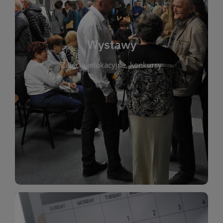
biblioteki. Serdecznie zapraszamy wszystkich
do kontaktu z kulturą i sztuką w przestrzeni
artystyczne. Każda wystawa to wyjątkowa okazja
Wystawy
malarstwo, fotografię, rękodzieło i inne formy
Zajęcia edukacyjne, konkursy
poprzednich lat. Prezentowane prace obejmują
ekspozycjach oraz archiwum wystaw z
W tej sekcji znajdziesz informacje o aktualnych
sztukę lokalnych twórców, jak i zbiory tematyczne.
Biblioteka organizuje prezentujące zarówno
Wystawy