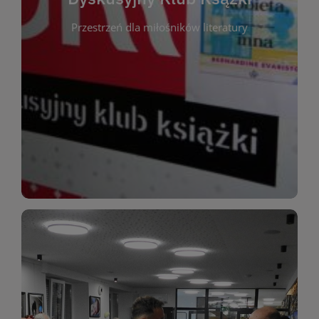
okazja do inspirującej dyskusji, wymiany
Przestrzeń dla miłośników literatury
różnych gatunków literackich. Każde spotkanie to
regularnie, by rozmawiać o wybranych tytułach z
opiniami i emocjami po lekturze. Spotykamy się
miłośników literatury, którzy lubią dzielić się
Dyskusyjny Klub Książki to przestrzeń dla
Dyskusyjny Klub Ksążki
WIĘCEJ
miłośników estetycznych doznań!