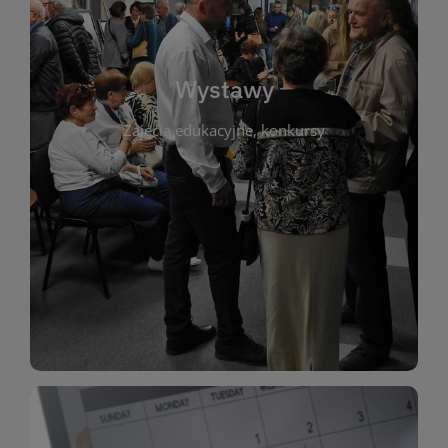
biblioteki. Serdecznie zapraszamy wszystkich
do kontaktu z kulturą i sztuką w przestrzeni
artystyczne. Każda wystawa to wyjątkowa okazja
Wystawy
malarstwo, fotografię, rękodzieło i inne formy
Zajęcia edukacyjne, konkursy
poprzednich lat. Prezentowane prace obejmują
ekspozycjach oraz archiwum wystaw z
W tej sekcji znajdziesz informacje o aktualnych
sztukę lokalnych twórców, jak i zbiory tematyczne.
Biblioteka organizuje prezentujące zarówno
Wystawy