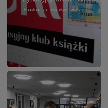
okazja do inspirującej dyskusji, wymiany
Przestrzeń dla miłośników literatury
różnych gatunków literackich. Każde spotkanie to
regularnie, by rozmawiać o wybranych tytułach z
opiniami i emocjami po lekturze. Spotykamy się
miłośników literatury, którzy lubią dzielić się
Dyskusyjny Klub Książki to przestrzeń dla
Dyskusyjny Klub Ksążki
WIĘCEJ
miłośników estetycznych doznań!