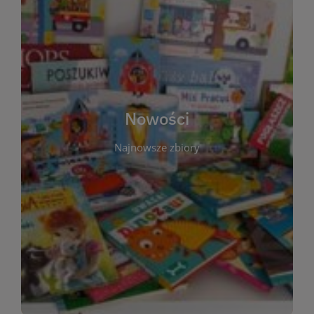
W tej sekcji prezentujemy najnowsze książki,
audiobooki oraz filmy, które właśnie trafiły do
zbiorów Miejskiej Biblioteki Publicznej w
Starachowicach. Regularnie aktualizujemy listę,
aby Czytelnicy mogli na bieżąco odkrywać świeże
Nowości
tytuły i najciekawsze premiery wydawnicze. Każda
pozycja opatrzona jest krótkim opisem i
Najnowsze zbiory
informacją o dostępności w katalogu. Zachęcamy
do częstych odwiedzin – nowości pojawiają się
niemal każdego tygodnia! Dzięki tej zakładce
zawsze będziesz wiedzieć, co warto przeczytać
jako pierwsze.
WIĘCEJ