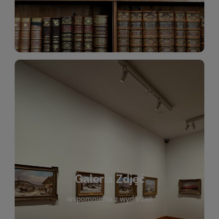
Katalog Zbiorów
Galeria Zdjęć
W galerii prezentujemy fotograficzne
wspomnienia z wydarzeń, spotkań i projektów
realizowanych przez bibliotekę. To miejsce, w
którym można zobaczyć, jak żyje nasza biblioteka
Galeria Zdjęć
i jej społeczność. Zdjęcia dokumentują zarówno
uroczyste chwile, jak i codzienne aktywności
wspomnienia z wydarzeń
czytelników. Regularnie dodajemy nowe galerie,
by każdy mógł powrócić do wyjątkowych