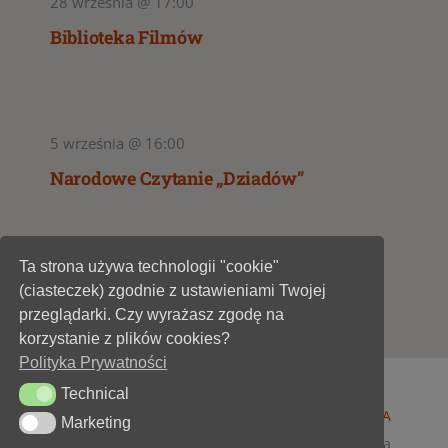
28 września @ 17:00
Biblioteka Filmów
5 września @ 16:00
Narodowe Czytanie „Dziadów”
Ta strona używa technologii "cookie"
1
2
(ciasteczek) zgodnie z ustawieniami Twojej
przeglądarki. Czy wyrażasz zgodę na
korzystanie z plików cookies?
Polityka Prywatności
Technical
Technical
© 1947 - 2026 •
Miejska Biblioteka Publiczna im. A
Marketing
Marketing
Dygasińskiego w Starachowicach
• wszelkie prawa