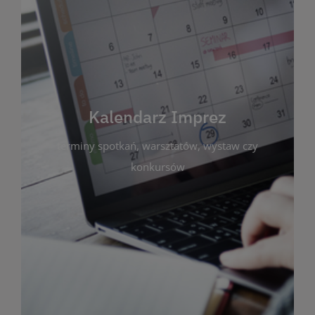
Kalendarz Imprez
Zakładka ta gromadzi wszystkie planowane
wydarzenia kulturalne i edukacyjne organizowane
przez bibliotekę. Możesz tu sprawdzić terminy
spotkań, warsztatów, wystaw czy konkursów.
Kalendarz Imprez
Dzięki przejrzystemu kalendarzowi łatwo
terminy spotkań, warsztatów, wystaw czy
zaplanujesz udział w interesujących Cię
wydarzeniach. Aktualizujemy harmonogram na
konkursów
bieżąco, by zawsze był zgodny z planem pracy
biblioteki. Zapraszamy do śledzenia i uczestnictwa
w życiu kulturalnym miasta!
WIĘCEJ