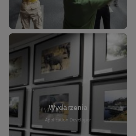
Dla Dzieci
Wydarzenia
W tej zakładce publikujemy informacje o
wszystkich wydarzeniach organizowanych przez
bibliotekę. Znajdziesz tu zapowiedzi spotkań
autorskich, warsztatów, prelekcji i zajęć
tematycznych dla różnych grup wiekowych. Każde
Wydarzenia
wydarzenie ma na celu promowanie kultury
Application Developer
czytelniczej oraz integrację społeczności lokalnej.
Dzięki kalendarzowi wydarzeń możesz łatwo
zaplanować udział w interesujących spotkaniach.