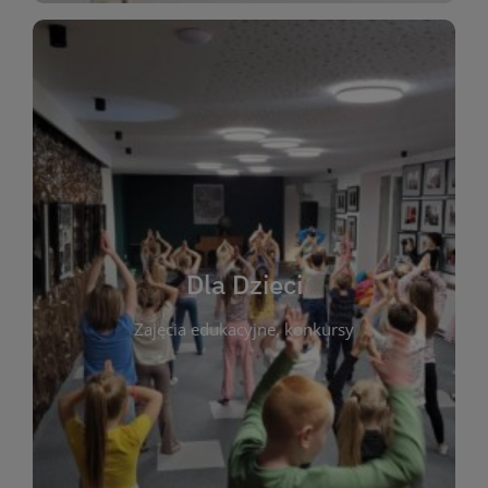
WIĘCEJ
świata literatury!
Zapraszamy do wspólnej zabawy i odkrywania
rozbudzać miłość do książek od najmłodszych lat.
kącik do wspólnego czytania. Pragniemy
Dla Dzieci
opowiadań i lektur szkolnych, a także przyjazny
Zajęcia edukacyjne, konkursy
dzieci. Biblioteka oferuje bogaty wybór bajek,
plastycznych i spotkaniach z autorami książek dla
informacje o zajęciach edukacyjnych, konkursach
czytelnikach i ich rodzicach. Znajdziesz tu
To miejsce stworzone z myślą o najmłodszych