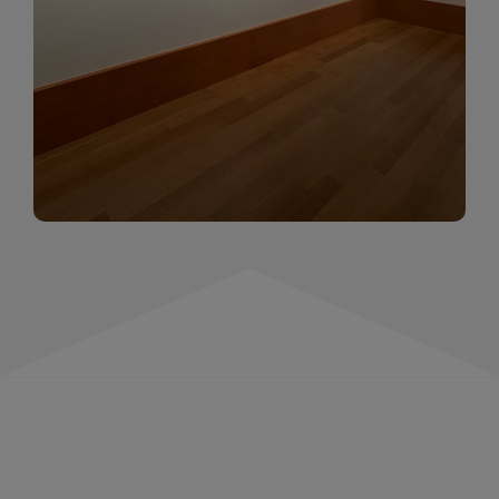
momentów. Zapraszamy do obejrzenia,
wspominania i inspirowania się!
WIĘCEJ