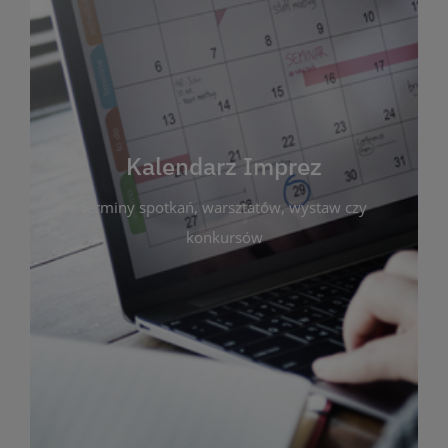
Kalendarz Imprez
Zakładka ta gromadzi wszystkie planowane
wydarzenia kulturalne i edukacyjne organizowane
przez bibliotekę. Możesz tu sprawdzić terminy
spotkań, warsztatów, wystaw czy konkursów.
Kalendarz Imprez
Dzięki przejrzystemu kalendarzowi łatwo
terminy spotkań, warsztatów, wystaw czy
zaplanujesz udział w interesujących Cię
wydarzeniach. Aktualizujemy harmonogram na
konkursów
bieżąco, by zawsze był zgodny z planem pracy
biblioteki. Zapraszamy do śledzenia i uczestnictwa
w życiu kulturalnym miasta!
WIĘCEJ