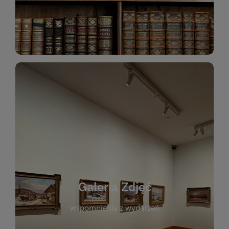
Katalog Zbiorów
Galeria Zdjęć
W galerii prezentujemy fotograficzne
wspomnienia z wydarzeń, spotkań i projektów
realizowanych przez bibliotekę. To miejsce, w
którym można zobaczyć, jak żyje nasza biblioteka
Galeria Zdjęć
i jej społeczność. Zdjęcia dokumentują zarówno
uroczyste chwile, jak i codzienne aktywności
wspomnienia z wydarzeń
czytelników. Regularnie dodajemy nowe galerie,
by każdy mógł powrócić do wyjątkowych