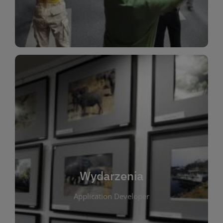
Dla Dzieci
Wydarzenia
W tej zakładce publikujemy informacje o
wszystkich wydarzeniach organizowanych przez
bibliotekę. Znajdziesz tu zapowiedzi spotkań
autorskich, warsztatów, prelekcji i zajęć
tematycznych dla różnych grup wiekowych. Każde
Wydarzenia
wydarzenie ma na celu promowanie kultury
Application Developer
czytelniczej oraz integrację społeczności lokalnej.
Dzięki kalendarzowi wydarzeń możesz łatwo
zaplanować udział w interesujących spotkaniach.