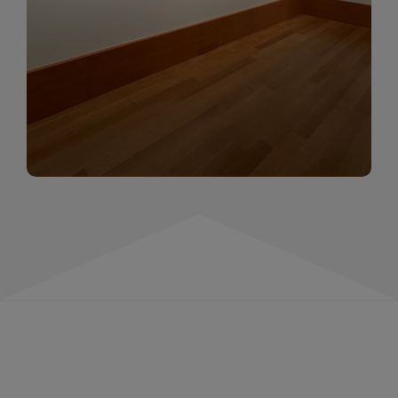
momentów. Zapraszamy do obejrzenia,
wspominania i inspirowania się!
WIĘCEJ