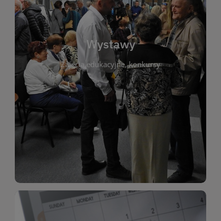
biblioteki. Serdecznie zapraszamy wszystkich
do kontaktu z kulturą i sztuką w przestrzeni
artystyczne. Każda wystawa to wyjątkowa okazja
Wystawy
malarstwo, fotografię, rękodzieło i inne formy
Zajęcia edukacyjne, konkursy
poprzednich lat. Prezentowane prace obejmują
ekspozycjach oraz archiwum wystaw z
W tej sekcji znajdziesz informacje o aktualnych
sztukę lokalnych twórców, jak i zbiory tematyczne.
Biblioteka organizuje prezentujące zarówno
Wystawy