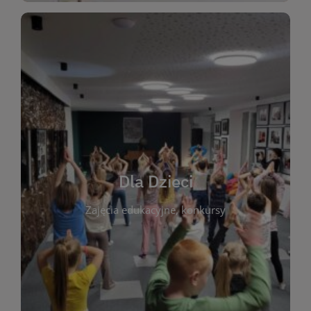
WIĘCEJ
świata literatury!
Zapraszamy do wspólnej zabawy i odkrywania
rozbudzać miłość do książek od najmłodszych lat.
kącik do wspólnego czytania. Pragniemy
Dla Dzieci
opowiadań i lektur szkolnych, a także przyjazny
Zajęcia edukacyjne, konkursy
dzieci. Biblioteka oferuje bogaty wybór bajek,
plastycznych i spotkaniach z autorami książek dla
informacje o zajęciach edukacyjnych, konkursach
czytelnikach i ich rodzicach. Znajdziesz tu
To miejsce stworzone z myślą o najmłodszych