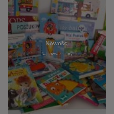
W tej sekcji prezentujemy najnowsze książki,
audiobooki oraz filmy, które właśnie trafiły do
zbiorów Miejskiej Biblioteki Publicznej w
Starachowicach. Regularnie aktualizujemy listę,
aby Czytelnicy mogli na bieżąco odkrywać świeże
Nowości
tytuły i najciekawsze premiery wydawnicze. Każda
pozycja opatrzona jest krótkim opisem i
Najnowsze zbiory
informacją o dostępności w katalogu. Zachęcamy
do częstych odwiedzin – nowości pojawiają się
niemal każdego tygodnia! Dzięki tej zakładce
zawsze będziesz wiedzieć, co warto przeczytać
jako pierwsze.
WIĘCEJ