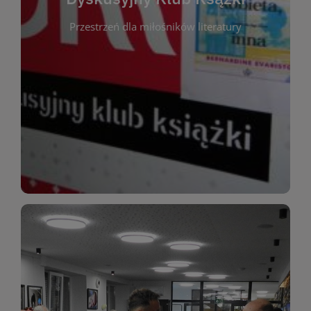
okazja do inspirującej dyskusji, wymiany
Przestrzeń dla miłośników literatury
różnych gatunków literackich. Każde spotkanie to
regularnie, by rozmawiać o wybranych tytułach z
opiniami i emocjami po lekturze. Spotykamy się
miłośników literatury, którzy lubią dzielić się
Dyskusyjny Klub Książki to przestrzeń dla
Dyskusyjny Klub Ksążki
WIĘCEJ
miłośników estetycznych doznań!