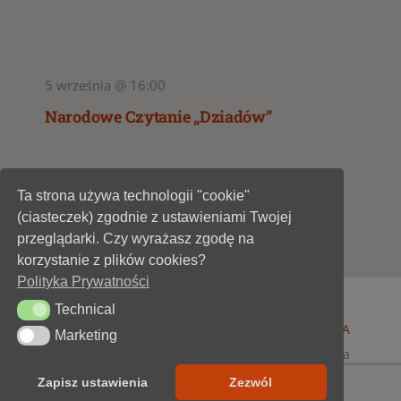
5 września @ 16:00
Narodowe Czytanie „Dziadów”
Ta strona używa technologii "cookie"
1
2
(ciasteczek) zgodnie z ustawieniami Twojej
przeglądarki. Czy wyrażasz zgodę na
korzystanie z plików cookies?
Polityka Prywatności
Technical
Technical
© 1947 - 2026 •
Miejska Biblioteka Publiczna im. A
Marketing
Marketing
Dygasińskiego w Starachowicach
• wszelkie prawa
zastrzeżone • projekt i realizacja
SOKÓŁ-IT
Zapisz ustawienia
Zezwól