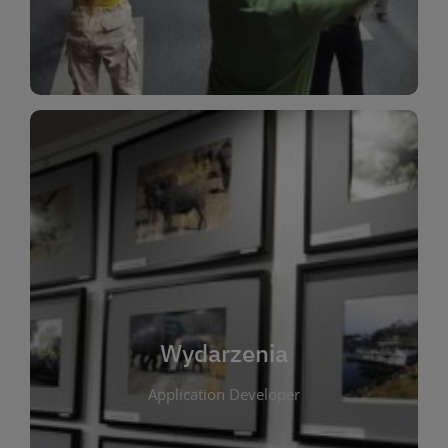
Dla Dzieci
Wydarzenia
W tej zakładce publikujemy informacje o
wszystkich wydarzeniach organizowanych przez
bibliotekę. Znajdziesz tu zapowiedzi spotkań
autorskich, warsztatów, prelekcji i zajęć
tematycznych dla różnych grup wiekowych. Każde
Wydarzenia
wydarzenie ma na celu promowanie kultury
Application Developer
czytelniczej oraz integrację społeczności lokalnej.
Dzięki kalendarzowi wydarzeń możesz łatwo
zaplanować udział w interesujących spotkaniach.