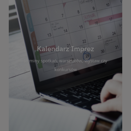
Kalendarz Imprez
Zakładka ta gromadzi wszystkie planowane
wydarzenia kulturalne i edukacyjne organizowane
przez bibliotekę. Możesz tu sprawdzić terminy
spotkań, warsztatów, wystaw czy konkursów.
Kalendarz Imprez
Dzięki przejrzystemu kalendarzowi łatwo
terminy spotkań, warsztatów, wystaw czy
zaplanujesz udział w interesujących Cię
wydarzeniach. Aktualizujemy harmonogram na
konkursów
bieżąco, by zawsze był zgodny z planem pracy
biblioteki. Zapraszamy do śledzenia i uczestnictwa
w życiu kulturalnym miasta!
WIĘCEJ