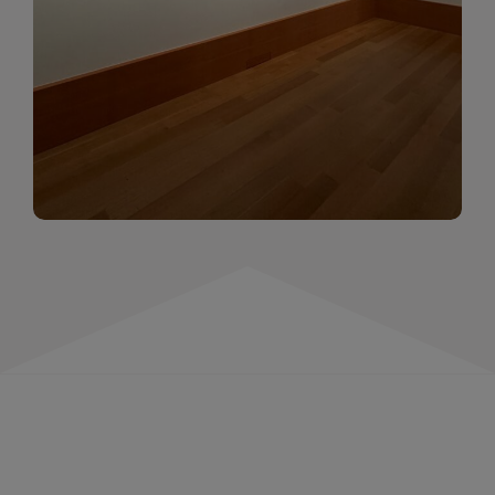
momentów. Zapraszamy do obejrzenia,
wspominania i inspirowania się!
WIĘCEJ