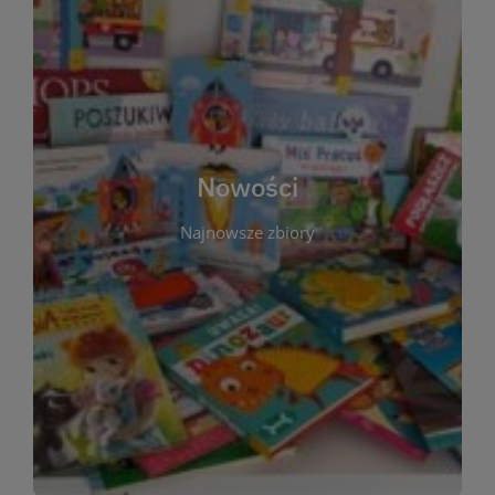
W tej sekcji prezentujemy najnowsze książki,
audiobooki oraz filmy, które właśnie trafiły do
zbiorów Miejskiej Biblioteki Publicznej w
Starachowicach. Regularnie aktualizujemy listę,
aby Czytelnicy mogli na bieżąco odkrywać świeże
Nowości
tytuły i najciekawsze premiery wydawnicze. Każda
pozycja opatrzona jest krótkim opisem i
Najnowsze zbiory
informacją o dostępności w katalogu. Zachęcamy
do częstych odwiedzin – nowości pojawiają się
niemal każdego tygodnia! Dzięki tej zakładce
zawsze będziesz wiedzieć, co warto przeczytać
jako pierwsze.
WIĘCEJ