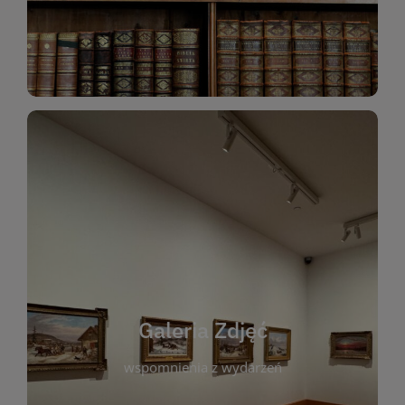
Katalog Zbiorów
Galeria Zdjęć
W galerii prezentujemy fotograficzne
wspomnienia z wydarzeń, spotkań i projektów
realizowanych przez bibliotekę. To miejsce, w
którym można zobaczyć, jak żyje nasza biblioteka
Galeria Zdjęć
i jej społeczność. Zdjęcia dokumentują zarówno
uroczyste chwile, jak i codzienne aktywności
wspomnienia z wydarzeń
czytelników. Regularnie dodajemy nowe galerie,
by każdy mógł powrócić do wyjątkowych