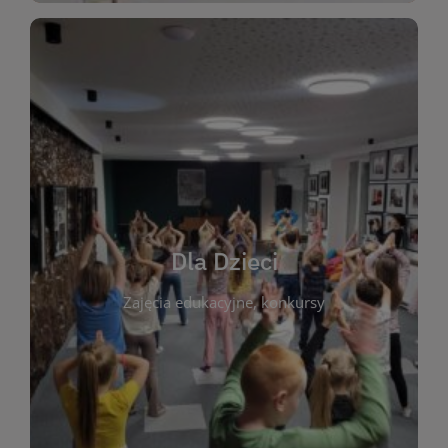
WIĘCEJ
świata literatury!
Zapraszamy do wspólnej zabawy i odkrywania
rozbudzać miłość do książek od najmłodszych lat.
kącik do wspólnego czytania. Pragniemy
Dla Dzieci
opowiadań i lektur szkolnych, a także przyjazny
Zajęcia edukacyjne, konkursy
dzieci. Biblioteka oferuje bogaty wybór bajek,
plastycznych i spotkaniach z autorami książek dla
informacje o zajęciach edukacyjnych, konkursach
czytelnikach i ich rodzicach. Znajdziesz tu
To miejsce stworzone z myślą o najmłodszych