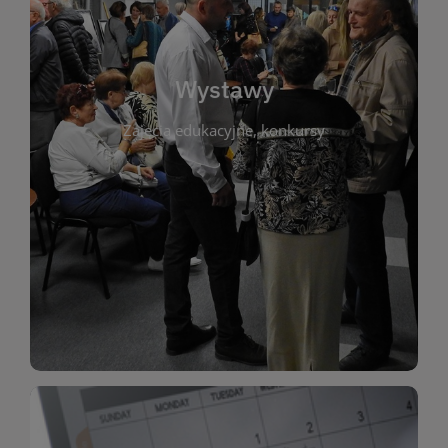
biblioteki. Serdecznie zapraszamy wszystkich
do kontaktu z kulturą i sztuką w przestrzeni
artystyczne. Każda wystawa to wyjątkowa okazja
Wystawy
malarstwo, fotografię, rękodzieło i inne formy
Zajęcia edukacyjne, konkursy
poprzednich lat. Prezentowane prace obejmują
ekspozycjach oraz archiwum wystaw z
W tej sekcji znajdziesz informacje o aktualnych
sztukę lokalnych twórców, jak i zbiory tematyczne.
Biblioteka organizuje prezentujące zarówno
Wystawy