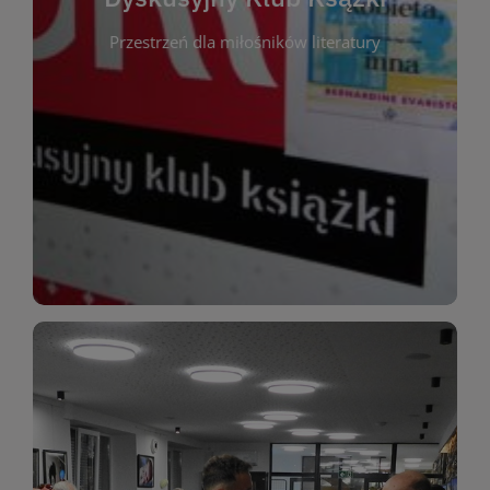
okazja do inspirującej dyskusji, wymiany
Przestrzeń dla miłośników literatury
różnych gatunków literackich. Każde spotkanie to
regularnie, by rozmawiać o wybranych tytułach z
opiniami i emocjami po lekturze. Spotykamy się
miłośników literatury, którzy lubią dzielić się
Dyskusyjny Klub Książki to przestrzeń dla
Dyskusyjny Klub Ksążki
WIĘCEJ
miłośników estetycznych doznań!