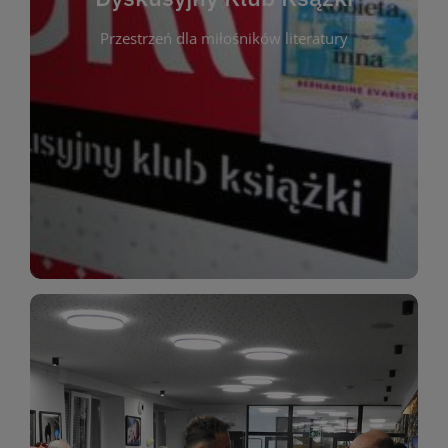
okazja do inspirującej dyskusji, wymiany
Przestrzeń dla miłośników literatury
różnych gatunków literackich. Każde spotkanie to
regularnie, by rozmawiać o wybranych tytułach z
opiniami i emocjami po lekturze. Spotykamy się
miłośników literatury, którzy lubią dzielić się
Dyskusyjny Klub Książki to przestrzeń dla
Dyskusyjny Klub Ksążki
WIĘCEJ
miłośników estetycznych doznań!