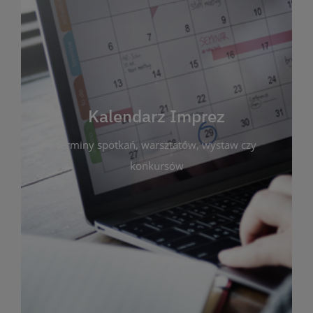
Kalendarz Imprez
Zakładka ta gromadzi wszystkie planowane
wydarzenia kulturalne i edukacyjne organizowane
przez bibliotekę. Możesz tu sprawdzić terminy
spotkań, warsztatów, wystaw czy konkursów.
Kalendarz Imprez
Dzięki przejrzystemu kalendarzowi łatwo
terminy spotkań, warsztatów, wystaw czy
zaplanujesz udział w interesujących Cię
wydarzeniach. Aktualizujemy harmonogram na
konkursów
bieżąco, by zawsze był zgodny z planem pracy
biblioteki. Zapraszamy do śledzenia i uczestnictwa
w życiu kulturalnym miasta!
WIĘCEJ