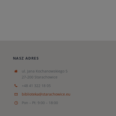
NASZ ADRES
ul. Jana Kochanowskiego 5
27-200 Starachowice
+48 41 322 18 05
biblioteka@starachowice.eu
Pon – Pt: 9:00 – 18:00