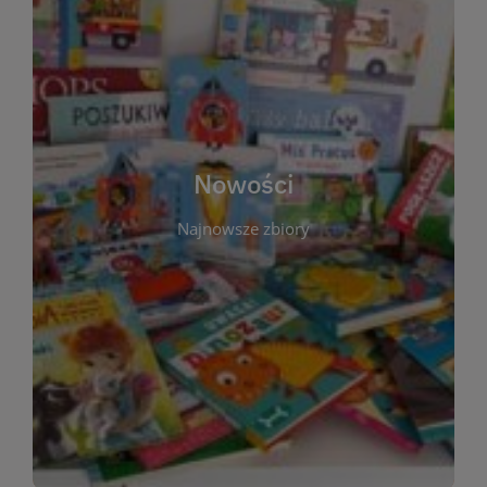
W tej sekcji prezentujemy najnowsze książki,
audiobooki oraz filmy, które właśnie trafiły do
zbiorów Miejskiej Biblioteki Publicznej w
Starachowicach. Regularnie aktualizujemy listę,
aby Czytelnicy mogli na bieżąco odkrywać świeże
Nowości
tytuły i najciekawsze premiery wydawnicze. Każda
pozycja opatrzona jest krótkim opisem i
Najnowsze zbiory
informacją o dostępności w katalogu. Zachęcamy
do częstych odwiedzin – nowości pojawiają się
niemal każdego tygodnia! Dzięki tej zakładce
zawsze będziesz wiedzieć, co warto przeczytać
jako pierwsze.
WIĘCEJ