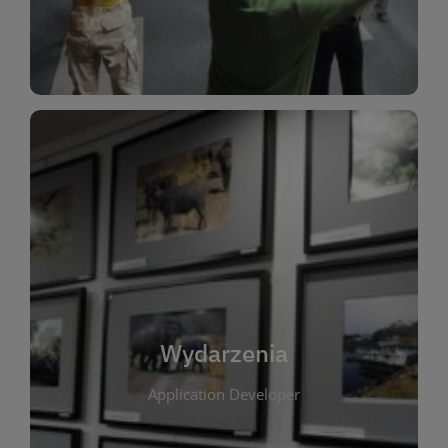
Dla Dzieci
Wydarzenia
W tej zakładce publikujemy informacje o
wszystkich wydarzeniach organizowanych przez
bibliotekę. Znajdziesz tu zapowiedzi spotkań
autorskich, warsztatów, prelekcji i zajęć
tematycznych dla różnych grup wiekowych. Każde
Wydarzenia
wydarzenie ma na celu promowanie kultury
Application Developer
czytelniczej oraz integrację społeczności lokalnej.
Dzięki kalendarzowi wydarzeń możesz łatwo
zaplanować udział w interesujących spotkaniach.