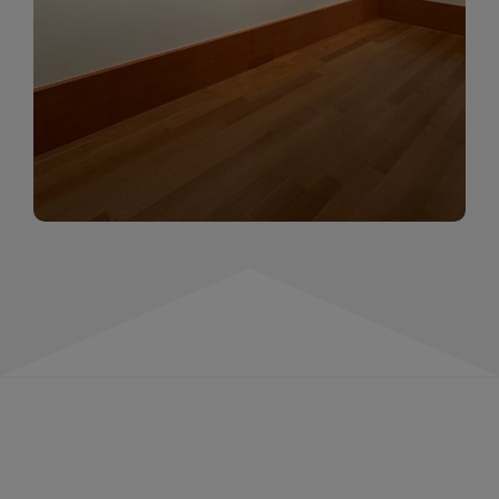
momentów. Zapraszamy do obejrzenia,
wspominania i inspirowania się!
WIĘCEJ