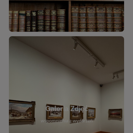
Katalog Zbiorów
Galeria Zdjęć
W galerii prezentujemy fotograficzne
wspomnienia z wydarzeń, spotkań i projektów
realizowanych przez bibliotekę. To miejsce, w
którym można zobaczyć, jak żyje nasza biblioteka
Galeria Zdjęć
i jej społeczność. Zdjęcia dokumentują zarówno
uroczyste chwile, jak i codzienne aktywności
wspomnienia z wydarzeń
czytelników. Regularnie dodajemy nowe galerie,
by każdy mógł powrócić do wyjątkowych