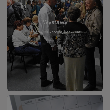
biblioteki. Serdecznie zapraszamy wszystkich
do kontaktu z kulturą i sztuką w przestrzeni
artystyczne. Każda wystawa to wyjątkowa okazja
Wystawy
malarstwo, fotografię, rękodzieło i inne formy
Zajęcia edukacyjne, konkursy
poprzednich lat. Prezentowane prace obejmują
ekspozycjach oraz archiwum wystaw z
W tej sekcji znajdziesz informacje o aktualnych
sztukę lokalnych twórców, jak i zbiory tematyczne.
Biblioteka organizuje prezentujące zarówno
Wystawy