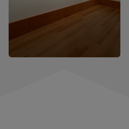
momentów. Zapraszamy do obejrzenia,
wspominania i inspirowania się!
WIĘCEJ