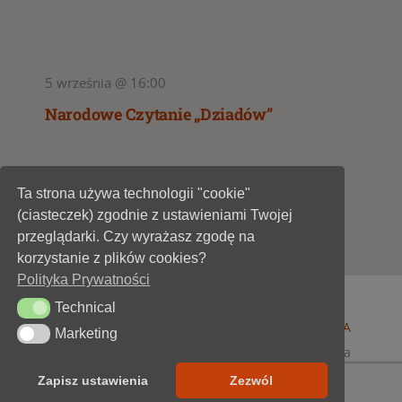
5 września @ 16:00
Narodowe Czytanie „Dziadów”
Ta strona używa technologii "cookie"
1
2
(ciasteczek) zgodnie z ustawieniami Twojej
przeglądarki. Czy wyrażasz zgodę na
korzystanie z plików cookies?
Polityka Prywatności
Technical
Technical
© 1947 - 2026 •
Miejska Biblioteka Publiczna im. A
Marketing
Marketing
Dygasińskiego w Starachowicach
• wszelkie prawa
zastrzeżone • projekt i realizacja
SOKÓŁ-IT
Zapisz ustawienia
Zezwól