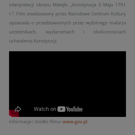
interpretacji obrazu Matejki „Konstytucja 3 Maja 1791
r.”. Film zrealizowany przez Narodowe Centrum Kultury
opowiada o przedstawionych przez wybitnego malarza
uczestnikach, wydarzeniach i okolicznościach
uchwalenia Konstytucji.
Informacje i źródło filmu:
www.gov.pl