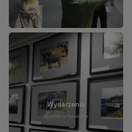
Dla Dzieci
Wydarzenia
W tej zakładce publikujemy informacje o
wszystkich wydarzeniach organizowanych przez
bibliotekę. Znajdziesz tu zapowiedzi spotkań
autorskich, warsztatów, prelekcji i zajęć
tematycznych dla różnych grup wiekowych. Każde
Wydarzenia
wydarzenie ma na celu promowanie kultury
Application Developer
czytelniczej oraz integrację społeczności lokalnej.
Dzięki kalendarzowi wydarzeń możesz łatwo
zaplanować udział w interesujących spotkaniach.