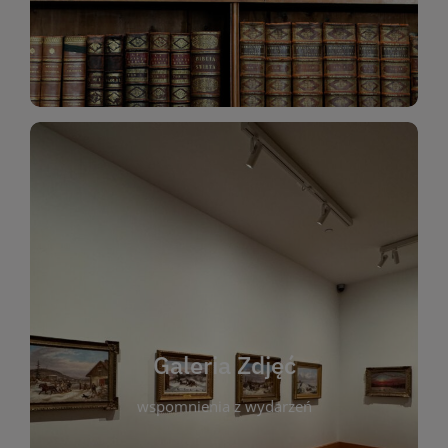
Katalog Zbiorów
Galeria Zdjęć
W galerii prezentujemy fotograficzne
wspomnienia z wydarzeń, spotkań i projektów
realizowanych przez bibliotekę. To miejsce, w
którym można zobaczyć, jak żyje nasza biblioteka
Galeria Zdjęć
i jej społeczność. Zdjęcia dokumentują zarówno
uroczyste chwile, jak i codzienne aktywności
wspomnienia z wydarzeń
czytelników. Regularnie dodajemy nowe galerie,
by każdy mógł powrócić do wyjątkowych