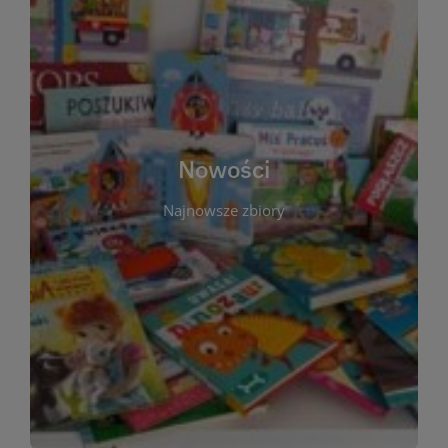
W tej sekcji prezentujemy najnowsze książki,
audiobooki oraz filmy, które właśnie trafiły do
zbiorów Miejskiej Biblioteki Publicznej w
Starachowicach. Regularnie aktualizujemy listę,
aby Czytelnicy mogli na bieżąco odkrywać świeże
Nowości
tytuły i najciekawsze premiery wydawnicze. Każda
pozycja opatrzona jest krótkim opisem i
Najnowsze zbiory
informacją o dostępności w katalogu. Zachęcamy
do częstych odwiedzin – nowości pojawiają się
niemal każdego tygodnia! Dzięki tej zakładce
zawsze będziesz wiedzieć, co warto przeczytać
jako pierwsze.
WIĘCEJ