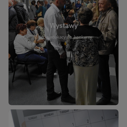
biblioteki. Serdecznie zapraszamy wszystkich
do kontaktu z kulturą i sztuką w przestrzeni
artystyczne. Każda wystawa to wyjątkowa okazja
Wystawy
malarstwo, fotografię, rękodzieło i inne formy
Zajęcia edukacyjne, konkursy
poprzednich lat. Prezentowane prace obejmują
ekspozycjach oraz archiwum wystaw z
W tej sekcji znajdziesz informacje o aktualnych
sztukę lokalnych twórców, jak i zbiory tematyczne.
Biblioteka organizuje prezentujące zarówno
Wystawy