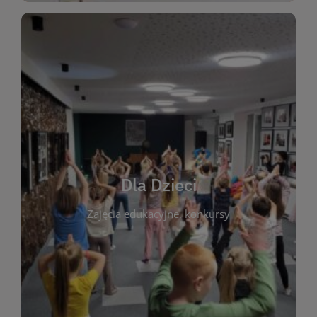
WIĘCEJ
świata literatury!
Zapraszamy do wspólnej zabawy i odkrywania
rozbudzać miłość do książek od najmłodszych lat.
kącik do wspólnego czytania. Pragniemy
Dla Dzieci
opowiadań i lektur szkolnych, a także przyjazny
Zajęcia edukacyjne, konkursy
dzieci. Biblioteka oferuje bogaty wybór bajek,
plastycznych i spotkaniach z autorami książek dla
informacje o zajęciach edukacyjnych, konkursach
czytelnikach i ich rodzicach. Znajdziesz tu
To miejsce stworzone z myślą o najmłodszych