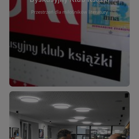
okazja do inspirującej dyskusji, wymiany
Przestrzeń dla miłośników literatury
różnych gatunków literackich. Każde spotkanie to
regularnie, by rozmawiać o wybranych tytułach z
opiniami i emocjami po lekturze. Spotykamy się
miłośników literatury, którzy lubią dzielić się
Dyskusyjny Klub Książki to przestrzeń dla
Dyskusyjny Klub Ksążki
WIĘCEJ
miłośników estetycznych doznań!