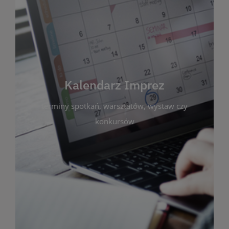
Kalendarz Imprez
Zakładka ta gromadzi wszystkie planowane
wydarzenia kulturalne i edukacyjne organizowane
przez bibliotekę. Możesz tu sprawdzić terminy
spotkań, warsztatów, wystaw czy konkursów.
Kalendarz Imprez
Dzięki przejrzystemu kalendarzowi łatwo
terminy spotkań, warsztatów, wystaw czy
zaplanujesz udział w interesujących Cię
wydarzeniach. Aktualizujemy harmonogram na
konkursów
bieżąco, by zawsze był zgodny z planem pracy
biblioteki. Zapraszamy do śledzenia i uczestnictwa
w życiu kulturalnym miasta!
WIĘCEJ