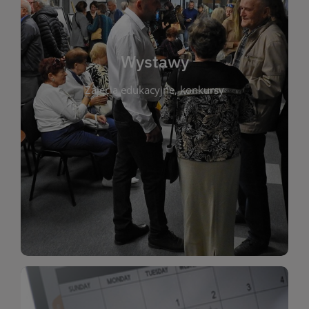
biblioteki. Serdecznie zapraszamy wszystkich
do kontaktu z kulturą i sztuką w przestrzeni
artystyczne. Każda wystawa to wyjątkowa okazja
Wystawy
malarstwo, fotografię, rękodzieło i inne formy
Zajęcia edukacyjne, konkursy
poprzednich lat. Prezentowane prace obejmują
ekspozycjach oraz archiwum wystaw z
W tej sekcji znajdziesz informacje o aktualnych
sztukę lokalnych twórców, jak i zbiory tematyczne.
Biblioteka organizuje prezentujące zarówno
Wystawy