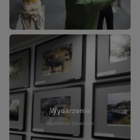
Dla Dzieci
Wydarzenia
W tej zakładce publikujemy informacje o
wszystkich wydarzeniach organizowanych przez
bibliotekę. Znajdziesz tu zapowiedzi spotkań
autorskich, warsztatów, prelekcji i zajęć
tematycznych dla różnych grup wiekowych. Każde
Wydarzenia
wydarzenie ma na celu promowanie kultury
Application Developer
czytelniczej oraz integrację społeczności lokalnej.
Dzięki kalendarzowi wydarzeń możesz łatwo
zaplanować udział w interesujących spotkaniach.