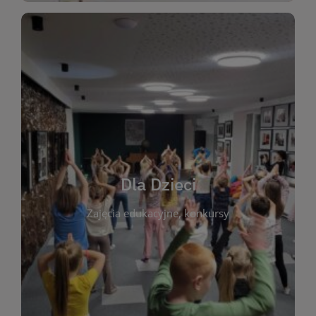
WIĘCEJ
świata literatury!
Zapraszamy do wspólnej zabawy i odkrywania
rozbudzać miłość do książek od najmłodszych lat.
kącik do wspólnego czytania. Pragniemy
Dla Dzieci
opowiadań i lektur szkolnych, a także przyjazny
Zajęcia edukacyjne, konkursy
dzieci. Biblioteka oferuje bogaty wybór bajek,
plastycznych i spotkaniach z autorami książek dla
informacje o zajęciach edukacyjnych, konkursach
czytelnikach i ich rodzicach. Znajdziesz tu
To miejsce stworzone z myślą o najmłodszych