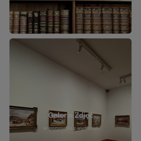
Katalog Zbiorów
Galeria Zdjęć
W galerii prezentujemy fotograficzne
wspomnienia z wydarzeń, spotkań i projektów
realizowanych przez bibliotekę. To miejsce, w
którym można zobaczyć, jak żyje nasza biblioteka
Galeria Zdjęć
i jej społeczność. Zdjęcia dokumentują zarówno
uroczyste chwile, jak i codzienne aktywności
wspomnienia z wydarzeń
czytelników. Regularnie dodajemy nowe galerie,
by każdy mógł powrócić do wyjątkowych