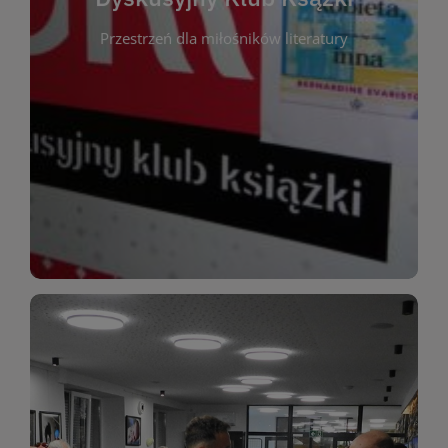
okazja do inspirującej dyskusji, wymiany
Przestrzeń dla miłośników literatury
różnych gatunków literackich. Każde spotkanie to
regularnie, by rozmawiać o wybranych tytułach z
opiniami i emocjami po lekturze. Spotykamy się
miłośników literatury, którzy lubią dzielić się
Dyskusyjny Klub Książki to przestrzeń dla
Dyskusyjny Klub Ksążki
WIĘCEJ
miłośników estetycznych doznań!