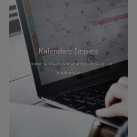
Kalendarz Imprez
Zakładka ta gromadzi wszystkie planowane
wydarzenia kulturalne i edukacyjne organizowane
przez bibliotekę. Możesz tu sprawdzić terminy
spotkań, warsztatów, wystaw czy konkursów.
Kalendarz Imprez
Dzięki przejrzystemu kalendarzowi łatwo
terminy spotkań, warsztatów, wystaw czy
zaplanujesz udział w interesujących Cię
wydarzeniach. Aktualizujemy harmonogram na
konkursów
bieżąco, by zawsze był zgodny z planem pracy
biblioteki. Zapraszamy do śledzenia i uczestnictwa
w życiu kulturalnym miasta!
WIĘCEJ