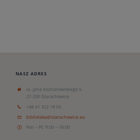
NASZ ADRES
ul. Jana Kochanowskiego 5
27-200 Starachowice
+48 41 322 18 05
biblioteka@starachowice.eu
Pon – Pt: 9:00 – 18:00