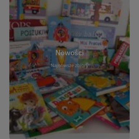
W tej sekcji prezentujemy najnowsze książki,
audiobooki oraz filmy, które właśnie trafiły do
zbiorów Miejskiej Biblioteki Publicznej w
Starachowicach. Regularnie aktualizujemy listę,
aby Czytelnicy mogli na bieżąco odkrywać świeże
Nowości
tytuły i najciekawsze premiery wydawnicze. Każda
pozycja opatrzona jest krótkim opisem i
Najnowsze zbiory
informacją o dostępności w katalogu. Zachęcamy
do częstych odwiedzin – nowości pojawiają się
niemal każdego tygodnia! Dzięki tej zakładce
zawsze będziesz wiedzieć, co warto przeczytać
jako pierwsze.
WIĘCEJ