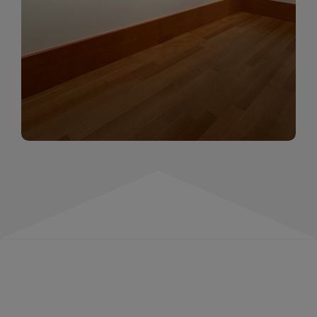
momentów. Zapraszamy do obejrzenia,
wspominania i inspirowania się!
WIĘCEJ